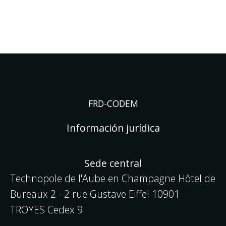
Ir
al
En construcción
contenido
FRD-CODEM
Información jurídica
Sede central
Technopole de l'Aube en Champagne Hôtel de
Bureaux 2 - 2 rue Gustave Eiffel
10901
TROYES Cedex 9