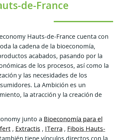
uts-de-France
Bioeconomy Hauts-de-France
cuenta con
oda la cadena de la bioeconomía,
productos acabados, pasando por la
conómicas de los procesos, así como la
ación y las necesidades de los
nsumidores. La Ambición es un
iento, la atracción y la creación de
conomy junto a
Bioeconomía para el
fert
,
Extractis
,
ITerra
,
Fibois Hauts-
ambién tiene vínculos directos con la