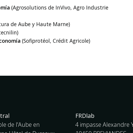
omía
(Agrosolutions de InVivo, Agro Industrie
tura de Aube y Haute Marne)
tecnilin)
economía
(Sofiprotéol, Crédit Agricole)
tral
FRDlab
le de l'Aube en
4 impasse Alexandre Y