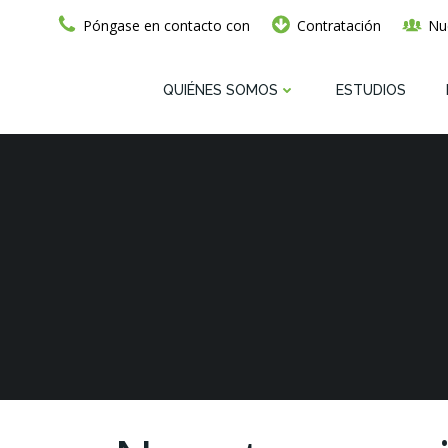
Ir
Póngase en contacto con
Contratación
Nu
al
contenido
QUIÉNES SOMOS
ESTUDIOS