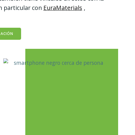
n particular con
EuraMaterials
,
MACIÓN