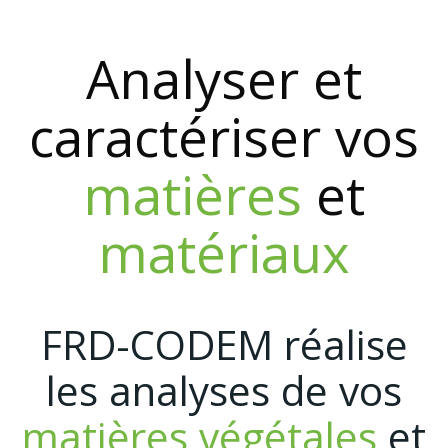
Aller
au
Analyser et
contenu
caractériser vos
matières
et
matériaux
FRD-CODEM réalise
les analyses de vos
matières végétales
et