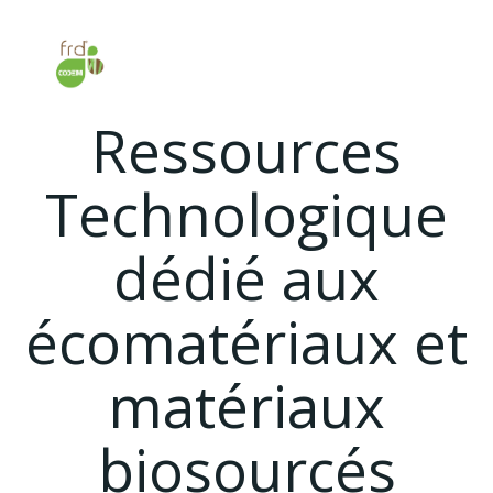
Aller
au
Le Centre de
contenu
Ressources
Technologique
dédié aux
écomatériaux et
matériaux
biosourcés